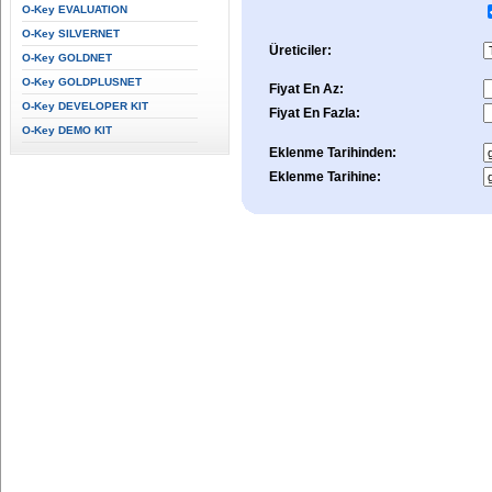
O-Key EVALUATION
O-Key SILVERNET
Üreticiler:
O-Key GOLDNET
O-Key GOLDPLUSNET
Fiyat En Az:
O-Key DEVELOPER KIT
Fiyat En Fazla:
O-Key DEMO KIT
Eklenme Tarihinden:
Eklenme Tarihine: