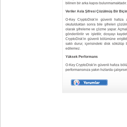
bilinen bir arka kapısı bulunmamaktadır.
Veriler Asla Şifresi Çözülmüş Bir Biç
O-Key CryptoDisk’in güvenli hafıza a
okutulduktan sonra bile şifreleri çö
olarak şifreleme ve çözme yapar. Açmak
gönderilirilir ve işletilir, dosyayı kay
CryptoDisk’in güvenli bölümüne eriştikt
saklı durur, içerisindeki disk sökülü
edilemez.
Yüksek Performans
O-Key CryptoDisk’in güvenli hafıza bölüm
performansınıza yakın hızlarda çalışırsın