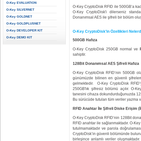
O-Key EVALUATION
O-Key CryptoDisk RFID ile 500GB’a kadar 
O-Key SILVERNET
O-Key CryptoDisk'i dilerseniz standar
O-Key GOLDNET
Donanımsal AES ile şifreli bir bölüm olu
O-Key GOLDPLUSNET
O-Key DEVELOPER KIT
O-Key CryptoDisk’in Özellikleri Nelerd
O-Key DEMO KIT
500GB Hafıza
O-Key CryptoDisk 250GB normal ve
sahiptir.
128Bit Donanımsal AES Şifreli Hafıza
O-Key CryptoDisk RFID’nin 500GB olan 
günümüzde bilinen en güvenli şifrelem
gelmektedir. O-Key CryptoDisk RFID’yi 
250GB'lık şifresiz bölümü açılır. O-
tanesini cihaza dokundurduğunuzda 128Bit
Bu sürücüde tutulan tüm veriler yazma v
RFID Anahtar İle Şifreli Diske Erişim (İ
O-Key CryptoDisk RFID’nin 128Bit donanı
RFID anahtar ile sağlanmaktadır. O-Key 
tutulmamaktadır ve parola doğrulamas
CryptoDisk’in güvenli bölümünde bulunan
birleşince anlamlı veriler oluşmaktad