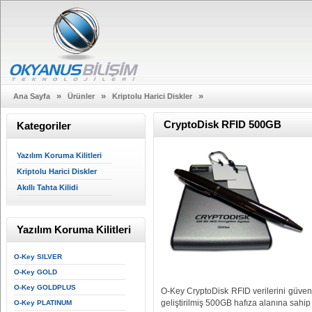
»
»
»
Ana Sayfa
Ürünler
Kriptolu Harici Diskler
CryptoDisk RFID 500GB
Kategoriler
Yazılım Koruma Kilitleri
Kriptolu Harici Diskler
Akıllı Tahta Kilidi
Yazılım Koruma Kilitleri
O-Key SILVER
O-Key GOLD
O-Key GOLDPLUS
O-Key CryptoDisk RFID verilerini güvenl
geliştirilmiş 500GB hafıza alanına sahip şif
O-Key PLATINUM