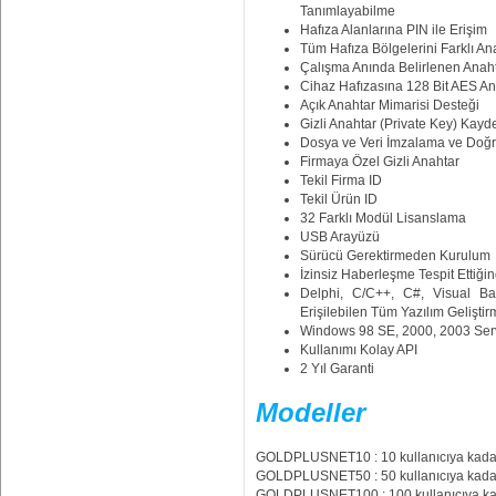
Tanımlayabilme
Hafıza Alanlarına PIN ile Erişim
Tüm Hafıza Bölgelerini Farklı An
Çalışma Anında Belirlenen Anah
Cihaz Hafızasına 128 Bit AES A
Açık Anahtar Mimarisi Desteği
Gizli Anahtar (Private Key) Kay
Dosya ve Veri İmzalama ve Doğ
Firmaya Özel Gizli Anahtar
Tekil Firma ID
Tekil Ürün ID
32 Farklı Modül Lisanslama
USB Arayüzü
Sürücü Gerektirmeden Kurulum
İzinsiz Haberleşme Tespit Ettiğin
Delphi, C/C++, C#, Visual Ba
Erişilebilen Tüm Yazılım Geliştir
Windows 98 SE, 2000, 2003 Serve
Kullanımı Kolay API
2 Yıl Garanti
Modeller
GOLDPLUSNET10 : 10 kullanıcıya kadar l
GOLDPLUSNET50 : 50 kullanıcıya kadar l
GOLDPLUSNET100 : 100 kullanıcıya kada