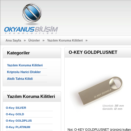
»
»
»
Ana Sayfa
Ürünler
Yazılım Koruma Kilitleri
O-KEY GOLDPLUSNET
Kategoriler
Yazılım Koruma Kilitleri
Kriptolu Harici Diskler
Akıllı Tahta Kilidi
Yazılım Koruma Kilitleri
O-Key SILVER
O-Key GOLD
O-Key GOLDPLUS
O-Key PLATINUM
Not: O-KEY GOLDPLUSNET ürününü kullanabil