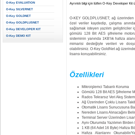
O-Key EVALUATION
Ayrıntılı bilgi için lütfen O-Key Developer Kit
O-Key SILVERNET
O-Key GOLDNET
O-KEY GOLDPLUSNET; ağ üzerinden çoklu
O-Key GOLDPLUSNET
özel veriler kaydedip, çalışma anında
sağlamak isteyen yazılım geliştiriciler
O-Key DEVELOPER KIT
gömülü 128 Bit AES şifreleme motoru
O-Key DEMO KIT
sisteminin yanında 1KB’lık hafıza alanın
mimarisi desteğiyle verileri ve dos
olabilirsiniz. O-Key GoldNet ağ üzerinden
lisansı koruyabilirsiniz.
Özellikleri
Mikroişlemci Tabanlı Koruma
Gömülü 128 Bit AES Şifreleme M
Rados Tekrarsız Veri Akış Sistem
Ağ Üzerinden Çoklu Lisans Taki
Otomatik Lisans Sunucusuna B
Nereden Lisans Alınacağını Beli
Terminal Server Üzerinden Lisan
Aynı Oturumda Yazılımın Birden 
1 KB (64 Adet 16 Byte) Hafıza Bö
Hafıza Alanlarını Okunabilir/